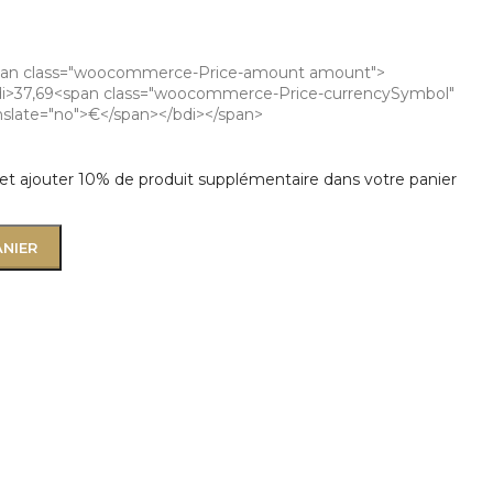
pan class="woocommerce-Price-amount amount">
i>37,69<span class="woocommerce-Price-currencySymbol"
nslate="no">€</span></bdi></span>
t ajouter 10% de produit supplémentaire dans votre panier
ANIER