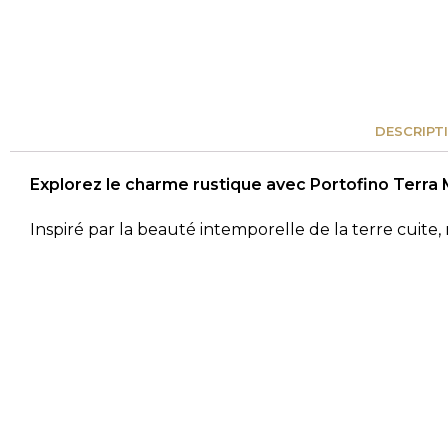
DESCRIPTIO
Explorez le charme rustique avec Portofino Terra
Inspiré par la beauté intemporelle de la terre cuite
carrelage en grès cérame, avec sa finition imitation 
et une facilité de maintenance modernes.
Le format de 15×45 cm de ces carreaux les rend idéa
mur d’accent dans votre salon. La nuance « Mate », 
vibrant à votre décor.
Caractéristiques :