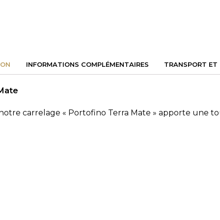
N
INFORMATIONS COMPLÉMENTAIRES
TRANSPORT E
 Mate
, notre carrelage « Portofino Terra Mate » apporte une t
terre cuite, offre la texture et le ton naturel des matéri
ux pour diverses applications, que ce soit pour revêtir
une terre cuite enrichie de subtiles variations naturell