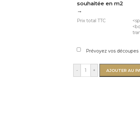
souhaitée en m2
→
Prix total TTC
<s
<bd
tra
Prévoyez vos découpes e
-
+
AJOUTER AU P