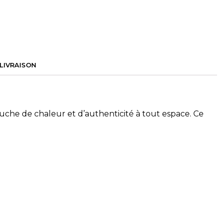
T LIVRAISON
ouche de chaleur et d’authenticité à tout espace. Ce
aux traditionnels, tout en garantissant une robustesse
 un sol de cuisine, une entrée ou même pour créer un
es apporte une dimension unique et un caractère