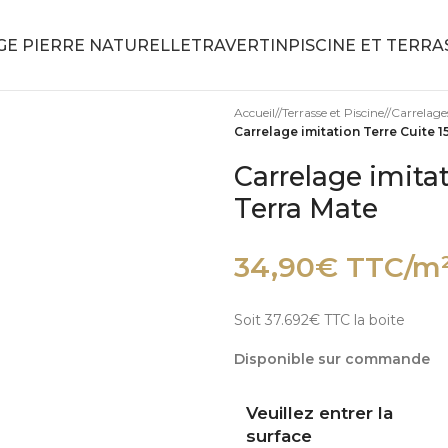
LE DE BAIN
DALLAGE PIERRE NATURELLE
TRAVERTIN
CONTACT
Accueil
/
Terrasse et Piscine
/
Carrelages
Carrelage imitation Terre Cuite 1
Carrelage imitat
Terra Mate
34,90
€
TTC/m
Soit 37.692€ TTC la boite
Disponible sur commande
Veuillez entrer la
surface