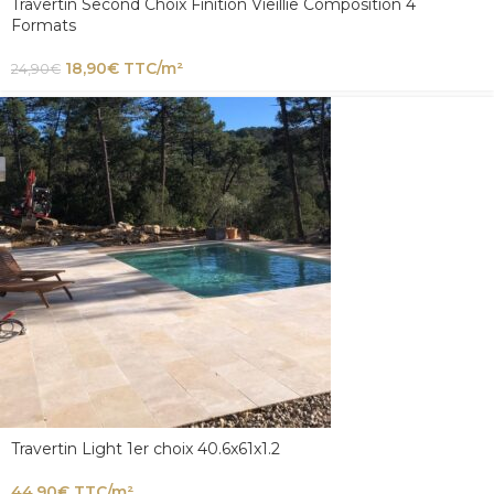
Travertin Second Choix Finition Vieillie Composition 4
Formats
18,90
€
TTC/m²
24,90
€
Travertin Light 1er choix 40.6x61x1.2
44,90
€
TTC/m²