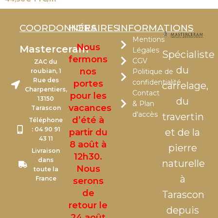
COORDONNÉES
HORAIRES
INFORMATIONS
Mentions
Nous
Masterceram
Légales
Spécialiste
fermons
CGV
ZAC du
du
nos
roubian, 1
Politique de
Rue des
confidentialité
portes
carrelage,
Charpentiers,
Contact
pour les
13150
du
& Plan
vacances
Tarascon
d'accès
travertin
d’été à
Téléphone
: 04 90 91
et de la
partir du
43 11
8 août à
pierre
Livraison
12h30.
dans
naturelle
Nous
toute la
à
France
serons
de
Tarascon
retour le
depuis
24 août